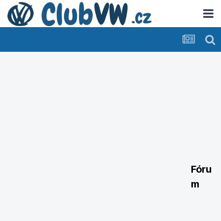
Fóru
m