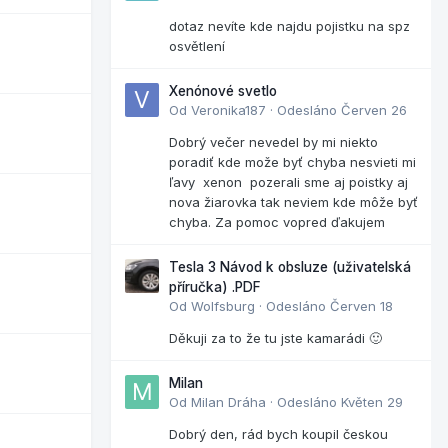
dotaz nevíte kde najdu pojistku na spz
osvětlení
Xenónové svetlo
Od
Veronika187
·
Odesláno
Červen 26
Dobrý večer nevedel by mi niekto
poradiť kde može byť chyba nesvieti mi
ľavy xenon pozerali sme aj poistky aj
nova žiarovka tak neviem kde môže byť
chyba. Za pomoc vopred ďakujem
Tesla 3 Návod k obsluze (uživatelská
příručka) .PDF
Od
Wolfsburg
·
Odesláno
Červen 18
Děkuji za to že tu jste kamarádi 🙂
Milan
Od
Milan Dráha
·
Odesláno
Květen 29
Dobrý den, rád bych koupil českou