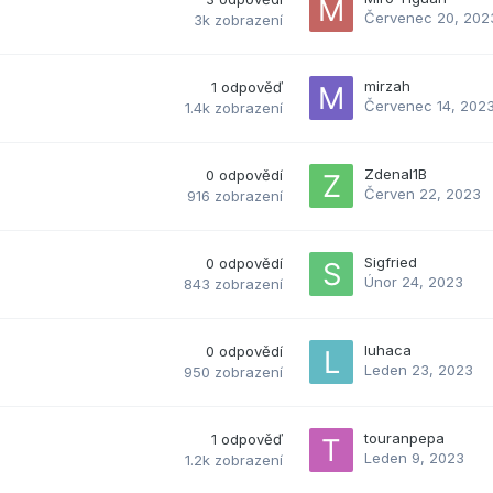
Červenec 20, 202
3k
zobrazení
mirzah
1
odpověď
Červenec 14, 202
1.4k
zobrazení
Zdenal1B
0
odpovědí
Červen 22, 2023
916
zobrazení
Sigfried
0
odpovědí
Únor 24, 2023
843
zobrazení
luhaca
0
odpovědí
Leden 23, 2023
950
zobrazení
touranpepa
1
odpověď
Leden 9, 2023
1.2k
zobrazení