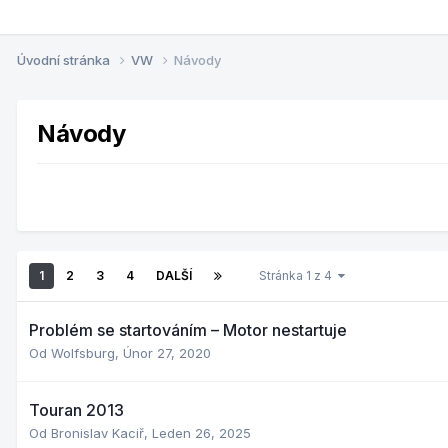
Úvodní stránka
VW
Návody
Návody
1
2
3
4
DALŠÍ
Stránka 1 z 4
Problém se startováním – Motor nestartuje
Od
Wolfsburg
,
Únor 27, 2020
Touran 2013
Od
Bronislav Kaciř
,
Leden 26, 2025