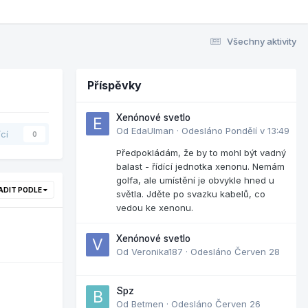
Všechny aktivity
Příspěvky
Xenónové svetlo
Od
EdaUlman
·
Odesláno
Pondělí v 13:49
ící
0
Předpokládám, že by to mohl být vadný
balast - řídící jednotka xenonu. Nemám
golfa, ale umístění je obvykle hned u
ADIT PODLE
světla. Jděte po svazku kabelů, co
vedou ke xenonu.
Xenónové svetlo
Od
Veronika187
·
Odesláno
Červen 28
Spz
Od
Betmen
·
Odesláno
Červen 26