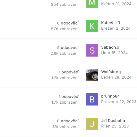
Květen 31, 2024
854
zobrazení
Kubeš Jiří
0
odpovědí
Březen 2, 2024
576
zobrazení
Sabach.o
5
odpovědí
Únor 15, 2024
2.6k
zobrazení
Wolfsburg
1
odpověď
Leden 28, 2024
1.2k
zobrazení
brunno84
1
odpověď
Prosinec 22, 2023
1.7k
zobrazení
Jiří Dusbaba
0
odpovědí
Říjen 23, 2023
1.1k
zobrazení