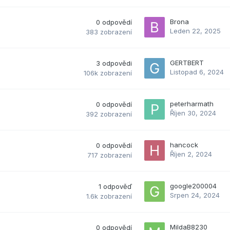
Brona
0
odpovědí
Leden 22, 2025
383
zobrazení
GERTBERT
3
odpovědi
Listopad 6, 2024
106k
zobrazení
peterharmath
0
odpovědí
Říjen 30, 2024
392
zobrazení
hancock
0
odpovědí
Říjen 2, 2024
717
zobrazení
google200004
1
odpověď
Srpen 24, 2024
1.6k
zobrazení
MildaB8230
0
odpovědí