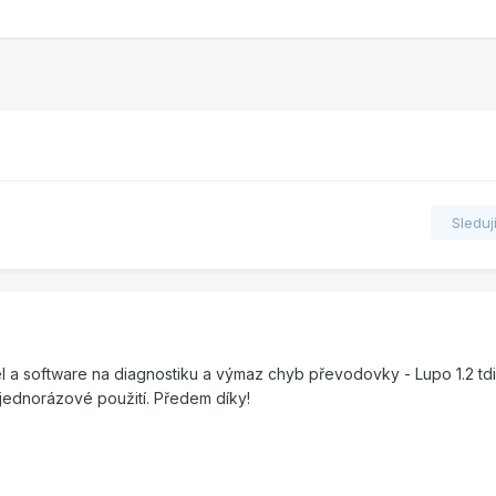
Sleduj
el a software na diagnostiku a výmaz chyb převodovky - Lupo 1.2 td
jednorázové použití. Předem díky!