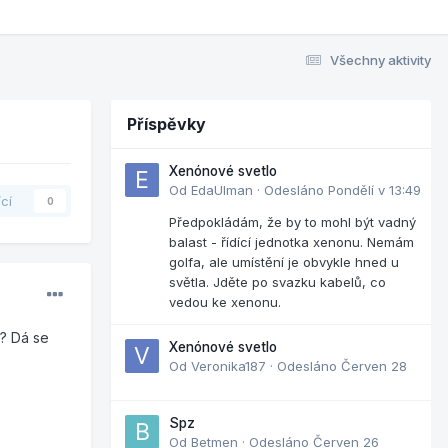
Všechny aktivity
Příspěvky
Xenónové svetlo
Od
EdaUlman
·
Odesláno
Pondělí v 13:49
ící
0
Předpokládám, že by to mohl být vadný
balast - řídící jednotka xenonu. Nemám
golfa, ale umístění je obvykle hned u
světla. Jděte po svazku kabelů, co
vedou ke xenonu.
i? Dá se
Xenónové svetlo
Od
Veronika187
·
Odesláno
Červen 28
Spz
Od
Betmen
·
Odesláno
Červen 26