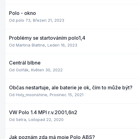
Polo - okno
Od
polo 73
,
Březen 21, 2023
Problémy se startováním polo1,4
Od
Martina Blattne
,
Leden 16, 2023
Centrál blbne
Od
Golfák
,
Květen 30, 2022
Občas nestartuje, ale baterie je ok, čím to může být?
Od
Holy_moonshine
,
Prosinec 15, 2021
VW Polo 1.4 MPI r.v.2001,6n2
Od
Setra
,
Listopad 22, 2020
Jak poznám zda má moje Polo ABS?