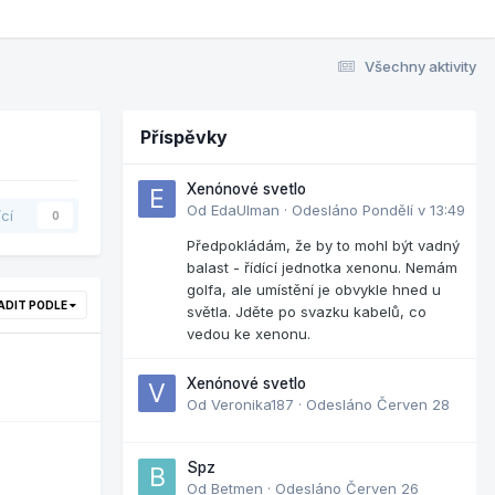
Všechny aktivity
Příspěvky
Xenónové svetlo
Od
EdaUlman
·
Odesláno
Pondělí v 13:49
ící
0
Předpokládám, že by to mohl být vadný
balast - řídící jednotka xenonu. Nemám
golfa, ale umístění je obvykle hned u
ADIT PODLE
světla. Jděte po svazku kabelů, co
vedou ke xenonu.
Xenónové svetlo
Od
Veronika187
·
Odesláno
Červen 28
Spz
Od
Betmen
·
Odesláno
Červen 26