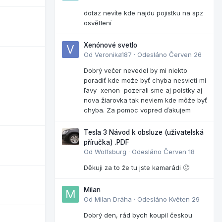
dotaz nevíte kde najdu pojistku na spz
osvětlení
Xenónové svetlo
Od
Veronika187
·
Odesláno
Červen 26
Dobrý večer nevedel by mi niekto
poradiť kde može byť chyba nesvieti mi
ľavy xenon pozerali sme aj poistky aj
nova žiarovka tak neviem kde môže byť
chyba. Za pomoc vopred ďakujem
Tesla 3 Návod k obsluze (uživatelská
příručka) .PDF
Od
Wolfsburg
·
Odesláno
Červen 18
Děkuji za to že tu jste kamarádi 🙂
Milan
Od
Milan Dráha
·
Odesláno
Květen 29
Dobrý den, rád bych koupil českou