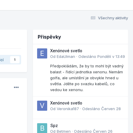
Všechny aktivity
Příspěvky
Xenónové svetlo
Od
EdaUlman
·
Odesláno
Pondělí v 13:49
ící
1
Předpokládám, že by to mohl být vadný
balast - řídící jednotka xenonu. Nemám
golfa, ale umístění je obvykle hned u
světla. Jděte po svazku kabelů, co
vedou ke xenonu.
Xenónové svetlo
Od
Veronika187
·
Odesláno
Červen 28
Spz
Od
Betmen
·
Odesláno
Červen 26