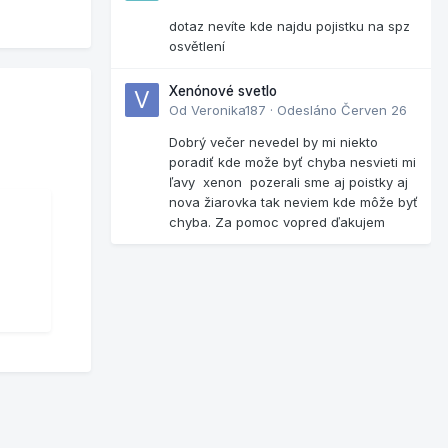
dotaz nevíte kde najdu pojistku na spz
osvětlení
Xenónové svetlo
Od
Veronika187
·
Odesláno
Červen 26
Dobrý večer nevedel by mi niekto
poradiť kde može byť chyba nesvieti mi
ľavy xenon pozerali sme aj poistky aj
nova žiarovka tak neviem kde môže byť
chyba. Za pomoc vopred ďakujem