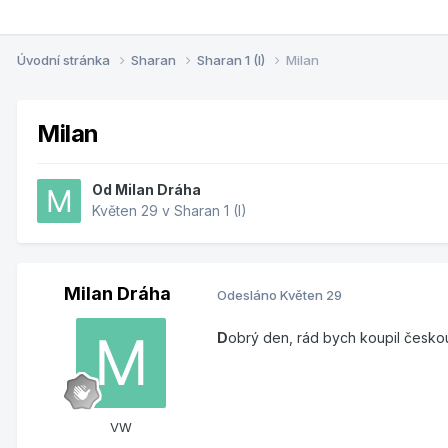
Úvodní stránka
Sharan
Sharan 1 (I)
Milan
Milan
Od
Milan Dráha
Květen 29
v
Sharan 1 (I)
Milan Dráha
Odesláno
Květen 29
D
obrý den, rád bych koupil českou
VW