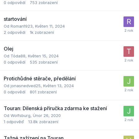
0
odpovědí
753
zobrazení
startování
Od
Roman1923
,
Květen 11, 2024
2
odpovědi
1k
zobrazení
Olej
Od
Tóda88
,
Květen 15, 2024
0
odpovědí
535
zobrazení
Protichůdné stěrače, předělání
Od
jonasnedved25
,
Květen 13, 2024
0
odpovědí
801
zobrazení
Touran: Dílenská příručka zdarma ke stažení
Od
Wolfsburg
,
Únor 26, 2020
1
odpověď
13.8k
zobrazení
Tažné zažízení na Touran