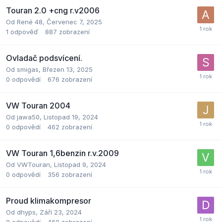
Touran 2.0 +cng r.v2006
Od
René 48
,
Červenec 7, 2025
1
odpověď
887
zobrazení
Ovladač podsvícení.
Od
smigas
,
Březen 13, 2025
0
odpovědí
676
zobrazení
VW Touran 2004
Od
jawa50
,
Listopad 19, 2024
0
odpovědí
462
zobrazení
VW Touran 1,6benzin r.v.2009
Od
VWTouran
,
Listopad 9, 2024
0
odpovědí
356
zobrazení
Proud klimakompresor
Od
dhyps
,
Září 23, 2024