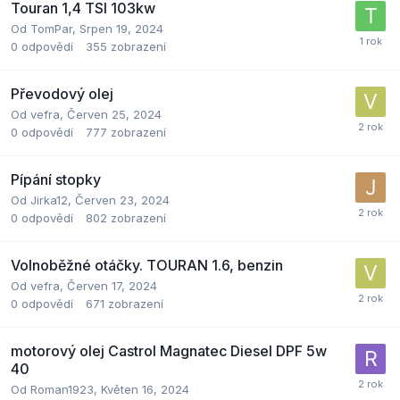
Touran 1,4 TSI 103kw
Od
TomPar
,
Srpen 19, 2024
0
odpovědí
355
zobrazení
Převodový olej
Od
vefra
,
Červen 25, 2024
0
odpovědí
777
zobrazení
Pípání stopky
Od
Jirka12
,
Červen 23, 2024
0
odpovědí
802
zobrazení
Volnoběžné otáčky. TOURAN 1.6, benzin
Od
vefra
,
Červen 17, 2024
0
odpovědí
671
zobrazení
motorový olej Castrol Magnatec Diesel DPF 5w
40
Od
Roman1923
,
Květen 16, 2024