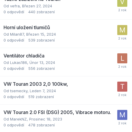
Od
vefra
,
Březen 27, 2024
0
odpovědí
440
zobrazení
Horní uložení tlumičů
Od
Milan87
,
Březen 15, 2024
0
odpovědí
539
zobrazení
Ventilátor chladiča
Od
Lukas186
,
Únor 13, 2024
0
odpovědí
556
zobrazení
VW Touran 2003 2,0 100kw,
Od
tsemecky
,
Leden 7, 2024
0
odpovědí
519
zobrazení
VW Touran 2.0 FSI (DSG) 2005, Vibrace motoru.
Od
MarekNZ
,
Prosinec 18, 2023
0
odpovědí
478
zobrazení