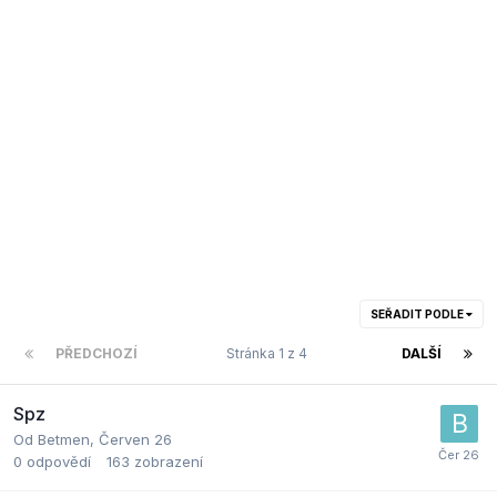
SEŘADIT PODLE
PŘEDCHOZÍ
Stránka 1 z 4
DALŠÍ
Spz
Od
Betmen
,
Červen 26
0
odpovědí
163
zobrazení