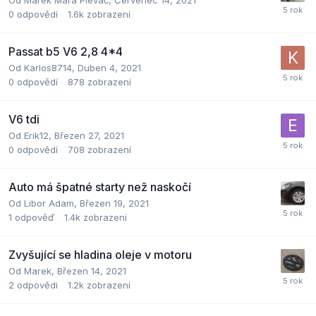
Od
Marek Mařa Plevač
,
Červenec 14, 2021
0
odpovědí
1.6k
zobrazení
Passat b5 V6 2,8 4*4
Od
Karlos8714
,
Duben 4, 2021
0
odpovědí
878
zobrazení
V6 tdi
Od
Erik12
,
Březen 27, 2021
0
odpovědí
708
zobrazení
Auto má špatné starty než naskočí
Od
Libor Adam
,
Březen 19, 2021
1
odpověď
1.4k
zobrazení
Zvyšující se hladina oleje v motoru
Od
Marek
,
Březen 14, 2021
2
odpovědi
1.2k
zobrazení