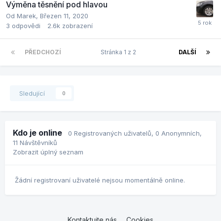
Výměna těsnění pod hlavou
Od
Marek
,
Březen 11, 2020
3
odpovědi
2.6k
zobrazení
PŘEDCHOZÍ
Stránka 1 z 2
DALŠÍ
Sledující
0
Kdo je online
0 Registrovaných uživatelů
, 0 Anonymních,
11 Návštěvníků
Zobrazit úplný seznam
Žádní registrovaní uživatelé nejsou momentálně online.
Kontaktujte nás
Cookies