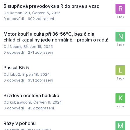
5 stupňová prevodovka s R do prava a vzad
Od
Roman3211
,
Červen 5, 2025
0
odpovědí
902
zobrazení
Motor kouří a cuká při 36-56°C, bez čidla
chladicí kapaliny jede normálně – prosím o radu!
Od
Noemi
,
Březen 18, 2025
0
odpovědí
271
zobrazení
Passat B5.5
Od
lubo2
,
Srpen 18, 2024
0
odpovědí
351
zobrazení
Brzdova ocelova hadicka
Od
kuba.wodnr
,
Červen 9, 2024
0
odpovědí
432
zobrazení
Rázy v pohonu