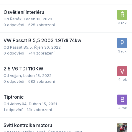
Osvětlení Interiéru
Od
Řehák
,
Leden 13, 2023
0
odpovědí
625
zobrazení
VW Passat B 5,5 2003 1.9Tdi 74kw
Od
Passat B5,5
,
Říjen 30, 2022
0
odpovědí
744
zobrazení
2.5 V6 TDI 110KW
Od
vojjan
,
Leden 18, 2022
0
odpovědí
682
zobrazení
Tiptronic
Od
Johny.04
,
Duben 15, 2021
1
odpověď
1.1k
zobrazení
Sviti kontrolka motoru