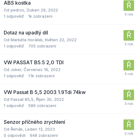
ABS kostka
Od
pedros
,
Duben 29, 2022
1
odpověď
1k
zobrazení
Dotaz na upadlý díl
Od
Markéta Horálek
,
Květen 22, 2022
1
odpověď
705
zobrazení
VW PASSAT B5.5 2,0 TDI
Od
Joker
,
Červenec 16, 2022
1
odpověď
1.1k
zobrazení
VW Passat B 5,5 2003 1.9Tdi 74kw
Od
Passat B5,5
,
Říjen 30, 2022
1
odpověď
589
zobrazení
Senzor příčného zrychlení
Od
Řehák
,
Leden 13, 2023
0
odpovědí
648
zobrazení