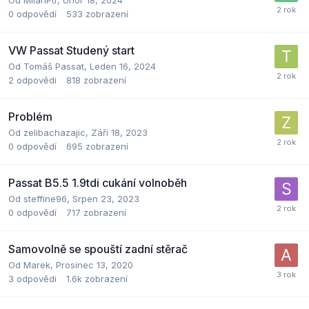
Od
MilanPtr
,
Únor 18, 2024
0
odpovědí
533
zobrazení
VW Passat Studený start
Od
Tomáš Passat
,
Leden 16, 2024
2
odpovědi
818
zobrazení
Problém
Od
zelibachazajic
,
Září 18, 2023
0
odpovědí
695
zobrazení
Passat B5.5 1.9tdi cukání volnoběh
Od
steffine96
,
Srpen 23, 2023
0
odpovědí
717
zobrazení
Samovolně se spouští zadní stěrač
Od
Marek
,
Prosinec 13, 2020
3
odpovědi
1.6k
zobrazení