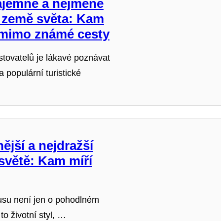
tajemné a nejméně
 země světa: Kam
 mimo známé cesty
tovatelů je lákavé poznávat
populární turistické
ější a nejdražší
světě: Kam míří
usu není jen o pohodlném
to životní styl, …