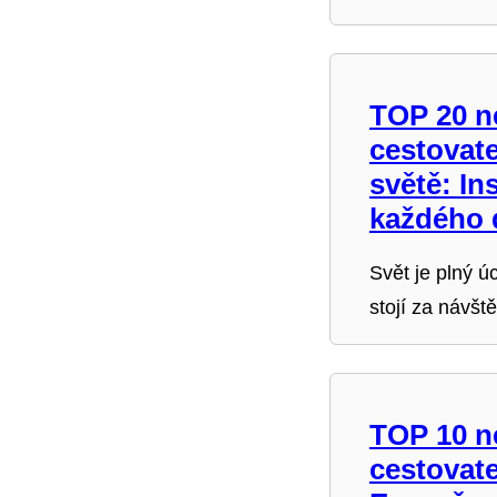
TOP 20 n
cestovate
světě: In
každého 
Svět je plný ú
stojí za návšt
TOP 10 n
cestovate