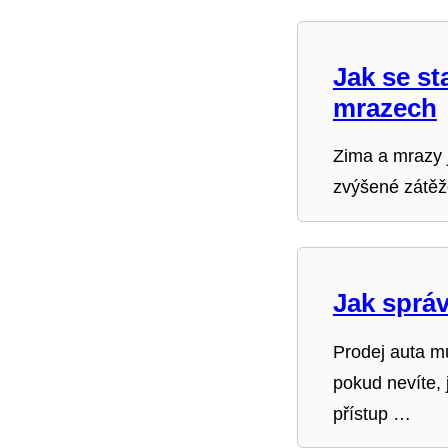
Jak se st
mrazech
Zima a mrazy 
zvýšené zátěže
Jak sprá
Prodej auta m
pokud nevíte,
přístup …