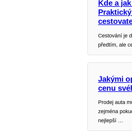
Kde a jak
Praktick
cestovate
Cestování je d
předtím, ale c
Jakými o
cenu své
Prodej auta mů
zejména poku
nejlepší …