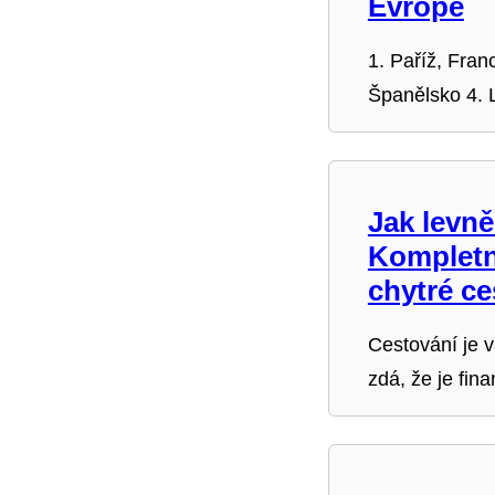
Evropě
1. Paříž, Franc
Španělsko 4. 
Jak levně
Kompletn
chytré ce
Cestování je v
zdá, že je fi