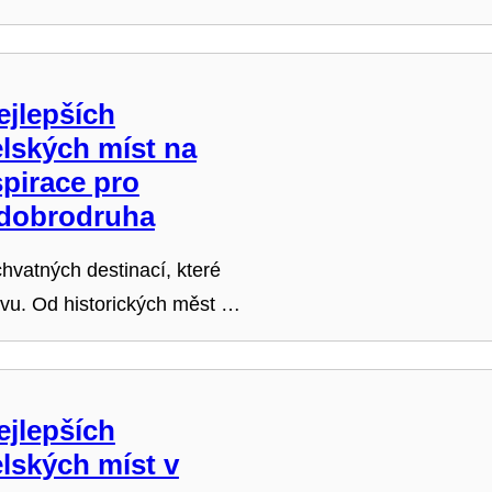
ejlepších
lských míst na
spirace pro
dobrodruha
chvatných destinací, které
ěvu. Od historických měst …
ejlepších
lských míst v