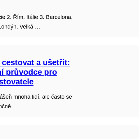
ie 2. Řím, Itálie 3. Barcelona,
Londýn, Velká …
 cestovat a ušetřit:
í průvodce pro
stovatele
ášeň mnoha lidí, ale často se
nančně …