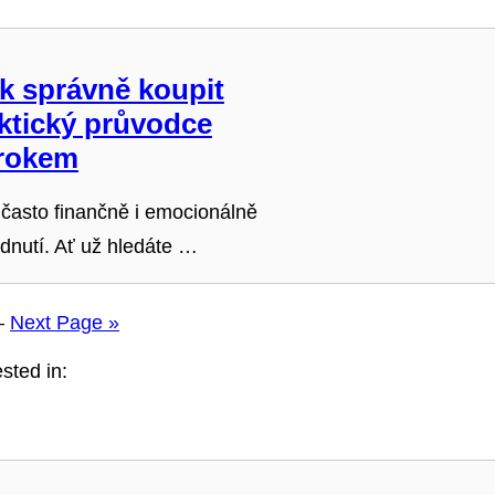
k správně koupit
aktický průvodce
krokem
 často finančně i emocionálně
dnutí. Ať už hledáte …
—
Next Page »
sted in: