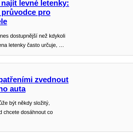
 najít levné letenky:
ý průvodce pro
le
nes dostupnější než kdykoli
ena letenky často určuje, …
patřeními zvednout
ho auta
že být někdy složitý,
d chcete dosáhnout co