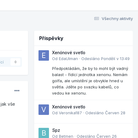
Všechny aktivity
Příspěvky
Xenónové svetlo
Od
EdaUlman
·
Odesláno
Pondělí v 13:49
ící
0
Předpokládám, že by to mohl být vadný
balast - řídící jednotka xenonu. Nemám
golfa, ale umístění je obvykle hned u
světla. Jděte po svazku kabelů, co
vedou ke xenonu.
 jak vše
Xenónové svetlo
Od
Veronika187
·
Odesláno
Červen 28
Spz
Od
Betmen
·
Odesláno
Červen 26