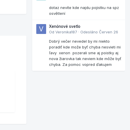
dotaz nevíte kde najdu pojistku na spz
osvětlení
Xenónové svetlo
Od
Veronika187
·
Odesláno
Červen 26
Dobrý večer nevedel by mi niekto
poradiť kde može byť chyba nesvieti mi
ľavy xenon pozerali sme aj poistky aj
nova žiarovka tak neviem kde môže byť
chyba. Za pomoc vopred ďakujem