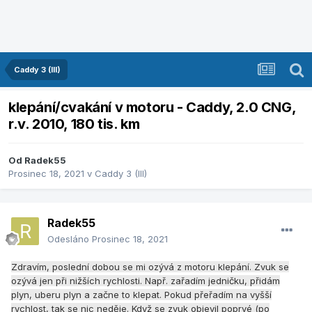
Caddy 3 (III)
klepání/cvakání v motoru - Caddy, 2.0 CNG,
r.v. 2010, 180 tis. km
Od
Radek55
Prosinec 18, 2021
v
Caddy 3 (III)
Radek55
Odesláno
Prosinec 18, 2021
Zdravím, poslední dobou se mi ozývá z motoru klepání. Zvuk se
ozývá jen při nižších rychlosti. Např. zařadím jedničku, přidám
plyn, uberu plyn a začne to klepat. Pokud přeřadím na vyšší
rychlost, tak se nic neděje. Když se zvuk objevil poprvé (po