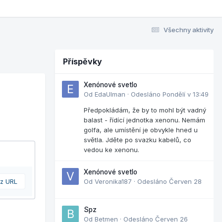
Všechny aktivity
Příspěvky
Xenónové svetlo
Od
EdaUlman
·
Odesláno
Pondělí v 13:49
Předpokládám, že by to mohl být vadný
balast - řídící jednotka xenonu. Nemám
golfa, ale umístění je obvykle hned u
světla. Jděte po svazku kabelů, co
vedou ke xenonu.
Xenónové svetlo
 z URL
Od
Veronika187
·
Odesláno
Červen 28
Spz
Od
Betmen
·
Odesláno
Červen 26