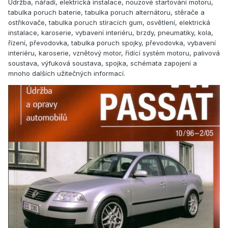
Údržba, nářadí, elektrická instalace, nouzové startování motoru,
tabulka poruch baterie, tabulka poruch alternátoru, stěrače a
ostřikovače, tabulka poruch stíracích gum, osvětlení, elektrická
instalace, karoserie, vybavení interiéru, brzdy, pneumatiky, kola,
řízení, převodovka, tabulka poruch spojky, převodovka, vybavení
interiéru, karoserie, vznětový motor, řídící systém motoru, palivová
soustava, výfuková soustava, spojka, schémata zapojení a
mnoho dalších užitečných informací.