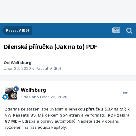
Passat V (B5)
Dílenská příručka (Jak na to) PDF
Od
Wolfsburg
Únor 26, 2020
v
Passat V (B5)
Wolfsburg
Odesláno
Únor 26, 2020
Zdarma ke stažení zde uvádím
dílenskou příručku
(
Jak na to?
) k
VW
Passatu B5
. Má celkem
354 stran
a ve formátu
.PDF zabírá
87 Mb
– Údržba a opravy automobilů. Najdete zde v obsahu
rozdělení na následující kapitoly: