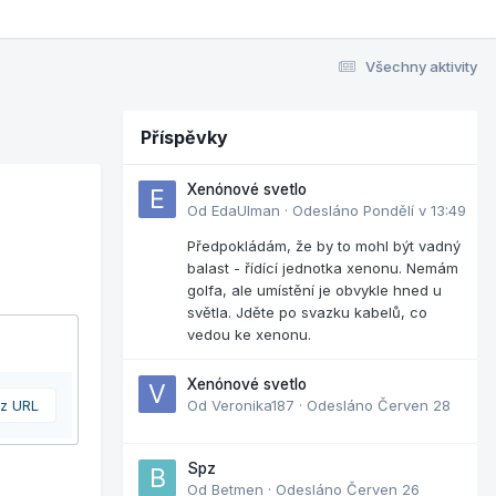
Všechny aktivity
Příspěvky
Xenónové svetlo
Od
EdaUlman
·
Odesláno
Pondělí v 13:49
Předpokládám, že by to mohl být vadný
balast - řídící jednotka xenonu. Nemám
golfa, ale umístění je obvykle hned u
světla. Jděte po svazku kabelů, co
vedou ke xenonu.
Xenónové svetlo
 z URL
Od
Veronika187
·
Odesláno
Červen 28
Spz
Od
Betmen
·
Odesláno
Červen 26