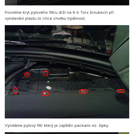
Povolíme kryt pylového filtru drží na 6-ti Torx šroubech při
vyndavání plastu to chce chvilku trpělivost.
Vyndáme pylový filtr který je zajištěn packami viz. šipky.