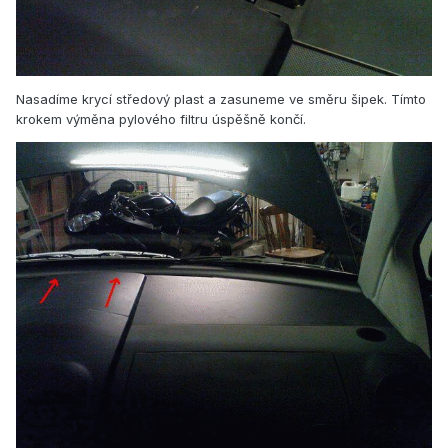
Nasadíme krycí středový plast a zasuneme ve směru šipek. Tímto
krokem výměna pylového filtru úspěšně končí.