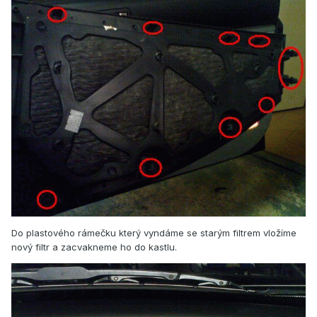
Do plastového rámečku který vyndáme se starým filtrem vložíme
nový filtr a zacvakneme ho do kastlu.