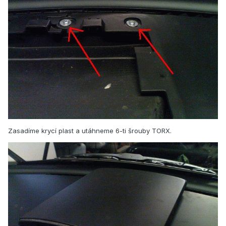
Zasadíme krycí plast a utáhneme 6-ti šrouby TORX.