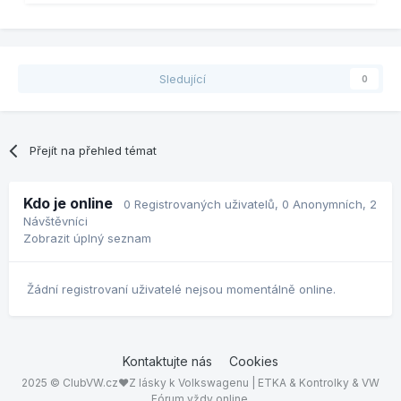
Sledující
0
Přejít na přehled témat
Kdo je online
0 Registrovaných uživatelů
, 0 Anonymních, 2
Návštěvníci
Zobrazit úplný seznam
Žádní registrovaní uživatelé nejsou momentálně online.
Kontaktujte nás
Cookies
2025 © ClubVW.cz❤Z lásky k Volkswagenu | ETKA & Kontrolky & VW
Fórum vždy online.