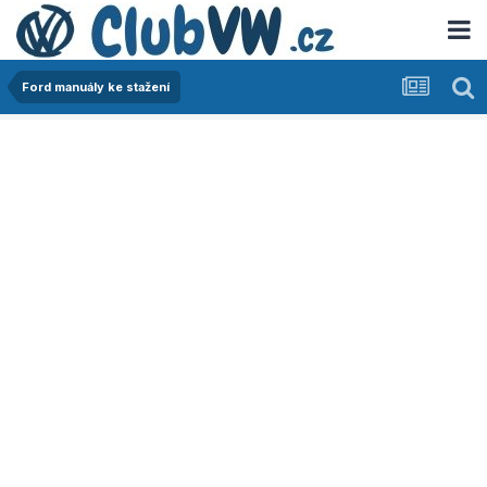
Ford manuály ke stažení