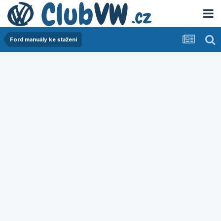
Ford manuály ke stažení