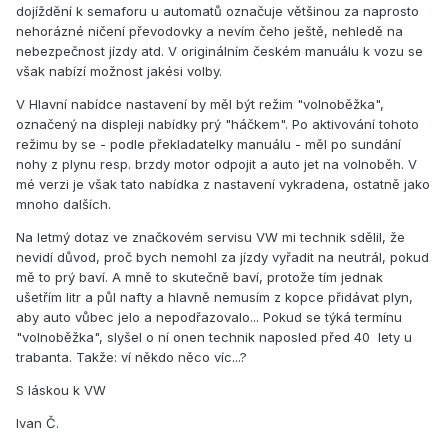
dojíždění k semaforu u automatů označuje většinou za naprosto
nehorázné ničení převodovky a nevím čeho ještě, nehledě na
nebezpečnost jízdy atd. V originálním českém manuálu k vozu se
však nabízí možnost jakési volby.
V Hlavní nabídce nastavení by měl být režim "volnoběžka",
označený na displeji nabídky prý "háčkem". Po aktivování tohoto
režimu by se - podle překladatelky manuálu - měl po sundání
nohy z plynu resp. brzdy motor odpojit a auto jet na volnoběh. V
mé verzi je však tato nabídka z nastavení vykradena, ostatně jako
mnoho dalších.
Na letmý dotaz ve značkovém servisu VW mi technik sdělil, že
nevidí důvod, proč bych nemohl za jízdy vyřadit na neutrál, pokud
mě to prý baví. A mně to skutečně baví, protože tím jednak
ušetřím litr a půl nafty a hlavně nemusím z kopce přidávat plyn,
aby auto vůbec jelo a nepodřazovalo... Pokud se týká termínu
"volnoběžka", slyšel o ní onen technik naposled před 40 lety u
trabanta. Takže: ví někdo něco víc...?
S láskou k VW
Ivan Č.