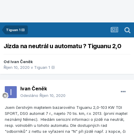
Tiguan 1 (I)
Jízda na neutrál u automatu ? Tiguanu 2,0
Od
Ivan Čeněk
Říjen 10, 2020
v
Tiguan 1 (I)
Ivan Čeněk
Odesláno
Říjen 10, 2020
Jsem čerstvým majitelem bazarového Tiguanu 2,0-103 KW TDI
SPORT, DSG automat 7 r., najeto 70 tis. km, r.v. 2013. (první majitel
neznámý Němec). Hledám seriozní informaci o jízdě na neutrál,
resp. volnoběh u tohoto automatu. Dle dostupných rad
"odborníků" z nettu se vyřazení na "N" při jízdě např. z kopce, či