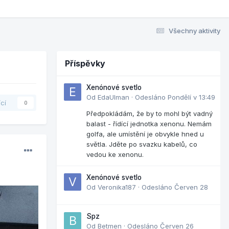
Všechny aktivity
Příspěvky
Xenónové svetlo
Od
EdaUlman
·
Odesláno
Pondělí v 13:49
ící
0
Předpokládám, že by to mohl být vadný
balast - řídící jednotka xenonu. Nemám
golfa, ale umístění je obvykle hned u
světla. Jděte po svazku kabelů, co
vedou ke xenonu.
Xenónové svetlo
Od
Veronika187
·
Odesláno
Červen 28
Spz
Od
Betmen
·
Odesláno
Červen 26