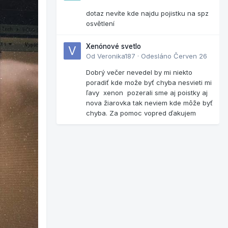
dotaz nevíte kde najdu pojistku na spz
osvětlení
Xenónové svetlo
Od
Veronika187
·
Odesláno
Červen 26
Dobrý večer nevedel by mi niekto
poradiť kde može byť chyba nesvieti mi
ľavy xenon pozerali sme aj poistky aj
nova žiarovka tak neviem kde môže byť
chyba. Za pomoc vopred ďakujem