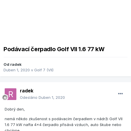
Podávací čerpadlo Golf VII 1.6 77 kW
Od
radek
Duben 1, 2020
v
Golf 7 (VII)
radek
Odesláno
Duben 1, 2020
Dobrý den,
nemá někdo zkušenost s podávacím čerpadlem v nádrži Golf VII
1.6 77 kW nafta 4x4 čerpadlo přisává vzduch, auto škube nebo
chcípne.