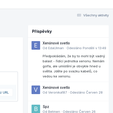
Všechny aktivity
Příspěvky
Xenónové svetlo
Od
EdaUlman
·
Odesláno
Pondělí v 13:49
Předpokládám, že by to mohl být vadný
balast - řídící jednotka xenonu. Nemám
golfa, ale umístění je obvykle hned u
světla. Jděte po svazku kabelů, co
vedou ke xenonu.
Xenónové svetlo
 z URL
Od
Veronika187
·
Odesláno
Červen 28
Spz
Od
Betmen
·
Odesláno
Červen 26