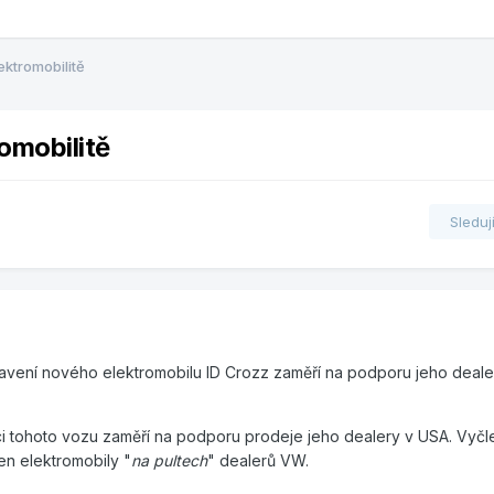
ektromobilitě
omobilitě
Sleduj
vení nového elektromobilu ID Crozz zaměří na podporu jeho deal
i tohoto vozu zaměří na podporu prodeje jeho dealery v USA. Vyčle
en elektromobily "
na pultech
" dealerů VW.