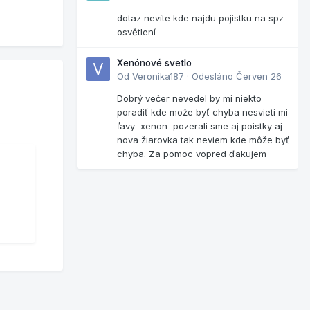
dotaz nevíte kde najdu pojistku na spz
osvětlení
Xenónové svetlo
Od
Veronika187
·
Odesláno
Červen 26
Dobrý večer nevedel by mi niekto
poradiť kde može byť chyba nesvieti mi
ľavy xenon pozerali sme aj poistky aj
nova žiarovka tak neviem kde môže byť
chyba. Za pomoc vopred ďakujem