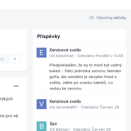
Všechny aktivity
Příspěvky
Xenónové svetlo
Od
EdaUlman
·
Odesláno
Pondělí v 13:49
ící
0
Předpokládám, že by to mohl být vadný
balast - řídící jednotka xenonu. Nemám
golfa, ale umístění je obvykle hned u
světla. Jděte po svazku kabelů, co
vedou ke xenonu.
erských
Xenónové svetlo
Od
Veronika187
·
Odesláno
Červen 28
ní pro ně
Spz
Od
Betmen
·
Odesláno
Červen 26