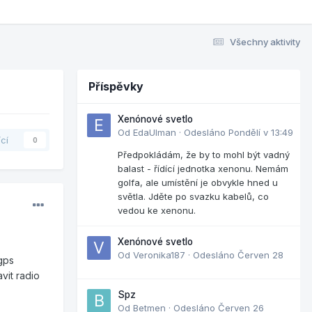
Všechny aktivity
Příspěvky
Xenónové svetlo
Od
EdaUlman
·
Odesláno
Pondělí v 13:49
ící
0
Předpokládám, že by to mohl být vadný
balast - řídící jednotka xenonu. Nemám
golfa, ale umístění je obvykle hned u
světla. Jděte po svazku kabelů, co
vedou ke xenonu.
Xenónové svetlo
Od
Veronika187
·
Odesláno
Červen 28
gps
vit radio
Spz
Od
Betmen
·
Odesláno
Červen 26