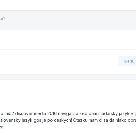
ce?
Sleduj
io mib2 discover media 2016 navigaci a ked dam madarsky jazyk v 
 slovensky jazyk gps je po ceskych! Otazku mam ci sa da niako opra
jem