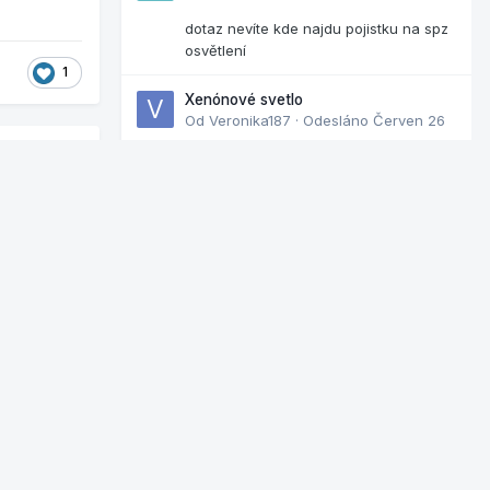
dotaz nevíte kde najdu pojistku na spz
osvětlení
1
Xenónové svetlo
Od
Veronika187
·
Odesláno
Červen 26
Dobrý večer nevedel by mi niekto
poradiť kde može byť chyba nesvieti mi
ľavy xenon pozerali sme aj poistky aj
lizovat...
nova žiarovka tak neviem kde môže byť
chyba. Za pomoc vopred ďakujem