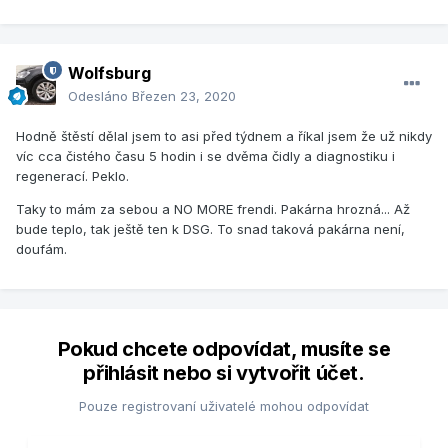
Wolfsburg
Odesláno
Březen 23, 2020
Hodně štěstí dělal jsem to asi před týdnem a říkal jsem že už nikdy
víc cca čistého času 5 hodin i se dvěma čidly a diagnostiku i
regenerací. Peklo.
Taky to mám za sebou a NO MORE frendi. Pakárna hrozná... Až
bude teplo, tak ještě ten k DSG. To snad taková pakárna není,
doufám.
Pokud chcete odpovídat, musíte se
přihlásit nebo si vytvořit účet.
Pouze registrovaní uživatelé mohou odpovídat