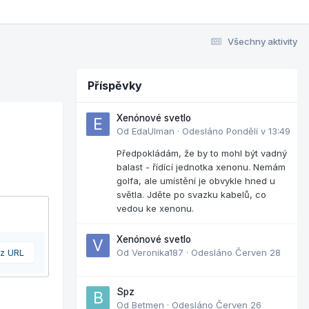
Všechny aktivity
Příspěvky
Xenónové svetlo
Od
EdaUlman
·
Odesláno
Pondělí v 13:49
Předpokládám, že by to mohl být vadný
balast - řídící jednotka xenonu. Nemám
golfa, ale umístění je obvykle hned u
světla. Jděte po svazku kabelů, co
vedou ke xenonu.
Xenónové svetlo
 z URL
Od
Veronika187
·
Odesláno
Červen 28
Spz
Od
Betmen
·
Odesláno
Červen 26