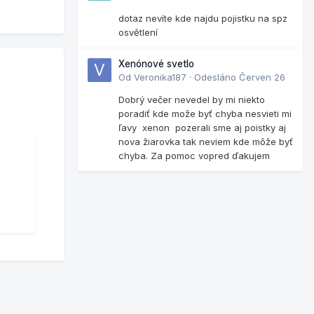
dotaz nevíte kde najdu pojistku na spz
osvětlení
Xenónové svetlo
Od
Veronika187
·
Odesláno
Červen 26
Dobrý večer nevedel by mi niekto
poradiť kde može byť chyba nesvieti mi
ľavy xenon pozerali sme aj poistky aj
nova žiarovka tak neviem kde môže byť
chyba. Za pomoc vopred ďakujem