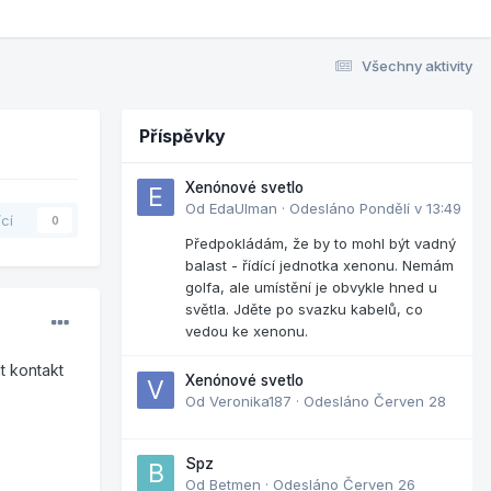
Všechny aktivity
Příspěvky
Xenónové svetlo
Od
EdaUlman
·
Odesláno
Pondělí v 13:49
ící
0
Předpokládám, že by to mohl být vadný
balast - řídící jednotka xenonu. Nemám
golfa, ale umístění je obvykle hned u
světla. Jděte po svazku kabelů, co
vedou ke xenonu.
t kontakt
Xenónové svetlo
Od
Veronika187
·
Odesláno
Červen 28
Spz
Od
Betmen
·
Odesláno
Červen 26