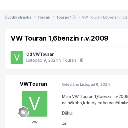
Úvodní stránka
Touran
Touran 1 (I)
VW Touran 1,6benzin r.v.
VW Touran 1,6benzin r.v.2009
Od
VWTouran
Listopad 9, 2024
v
Touran 1 (I)
VWTouran
Odesláno
Listopad 9, 2024
Mám VW Touran 1,6benzin r.v.2009 
na někoho,kdo by mi ho naučil mlu
Děkuji
VW
Jiří