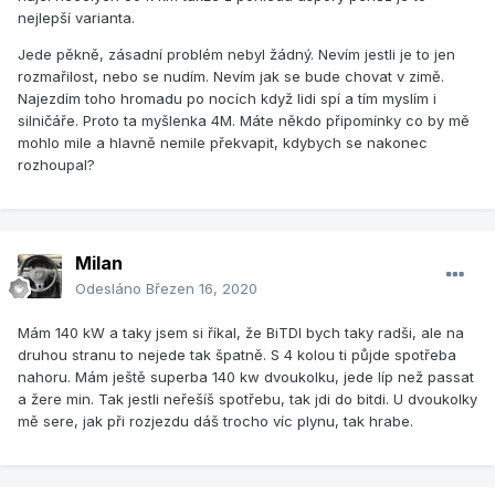
nejlepší varianta.
Jede pěkně, zásadní problém nebyl žádný. Nevím jestli je to jen
rozmařilost, nebo se nudím. Nevím jak se bude chovat v zimě.
Najezdím toho hromadu po nocích když lidi spí a tím myslím i
silničáře. Proto ta myšlenka 4M. Máte někdo připomínky co by mě
mohlo mile a hlavně nemile překvapit, kdybych se nakonec
rozhoupal?
Milan
Odesláno
Březen 16, 2020
Mám 140 kW a taky jsem si říkal, že BiTDI bych taky radši, ale na
druhou stranu to nejede tak špatně. S 4 kolou ti půjde spotřeba
nahoru. Mám ještě superba 140 kw dvoukolku, jede líp než passat
a žere min. Tak jestli neřešíš spotřebu, tak jdi do bitdi. U dvoukolky
mě sere, jak při rozjezdu dáš trocho víc plynu, tak hrabe.