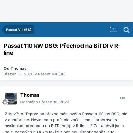
Passat VIII (B8)
Passat 110 kW DSG: Přechod na BiTDI v R-
line
Od
Thomas
Březen 16, 2020
v
Passat VIII (B8)
Thomas
Odesláno
Březen 16, 2020
Zdravíčko. Teprve od března mám svého Passata 110 kw DSG, ale
v comfortline. Nevím co a proč, ale začal jsem si prohrávat s
myšlenkou přechodu na BiTDI nejlíp v R-line...
Za tu chvíli jsem
?
najel necelých 50 k km takže z pohledu úspory peněz je to