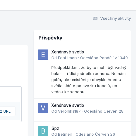
Všechny aktivity
Příspěvky
Xenónové svetlo
Od
EdaUlman
·
Odesláno
Pondělí v 13:49
Předpokládám, že by to mohl být vadný
balast - řídící jednotka xenonu. Nemám
golfa, ale umístění je obvykle hned u
světla. Jděte po svazku kabelů, co
vedou ke xenonu.
Xenónové svetlo
 z URL
Od
Veronika187
·
Odesláno
Červen 28
Spz
Od
Betmen
·
Odesláno
Červen 26