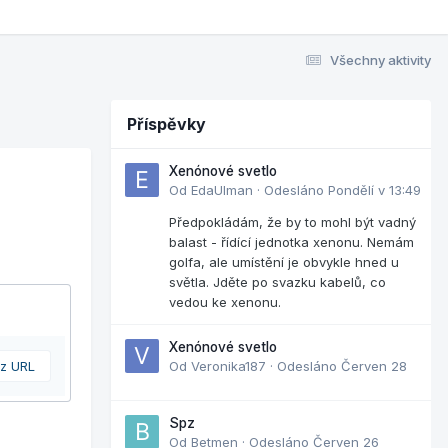
Všechny aktivity
Příspěvky
Xenónové svetlo
Od
EdaUlman
·
Odesláno
Pondělí v 13:49
Předpokládám, že by to mohl být vadný
balast - řídící jednotka xenonu. Nemám
golfa, ale umístění je obvykle hned u
světla. Jděte po svazku kabelů, co
vedou ke xenonu.
Xenónové svetlo
 z URL
Od
Veronika187
·
Odesláno
Červen 28
Spz
Od
Betmen
·
Odesláno
Červen 26