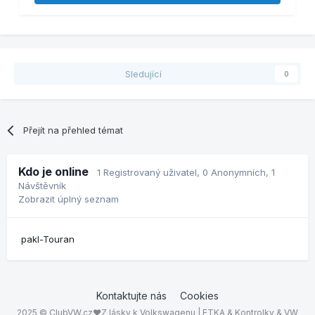
Sledující
0
Přejít na přehled témat
Kdo je online
1 Registrovaný uživatel
, 0 Anonymních, 1
Návštěvník
Zobrazit úplný seznam
pakl-Touran
Kontaktujte nás
Cookies
2025 © ClubVW.cz❤Z lásky k Volkswagenu | ETKA & Kontrolky & VW