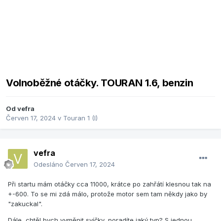
Volnoběžné otáčky. TOURAN 1.6, benzin
Od
vefra
Červen 17, 2024
v
Touran 1 (I)
vefra
Odesláno
Červen 17, 2024
Při startu mám otáčky cca 11000, krátce po zahřátí klesnou tak na
+-600. To se mi zdá málo, protože motor sem tam někdy jako by
"zakuckal".
Dále, chtěl bych vyměnit svíčky, poradíte jaký typ? S jednou