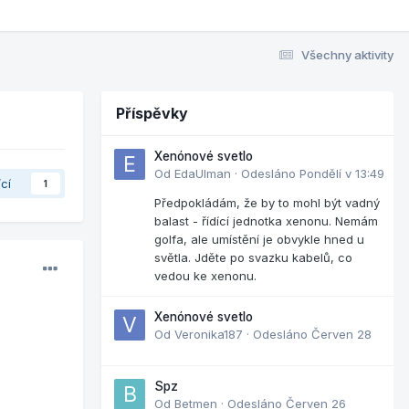
Všechny aktivity
Příspěvky
Xenónové svetlo
Od
EdaUlman
·
Odesláno
Pondělí v 13:49
ící
1
Předpokládám, že by to mohl být vadný
balast - řídící jednotka xenonu. Nemám
golfa, ale umístění je obvykle hned u
světla. Jděte po svazku kabelů, co
vedou ke xenonu.
Xenónové svetlo
Od
Veronika187
·
Odesláno
Červen 28
Spz
Od
Betmen
·
Odesláno
Červen 26