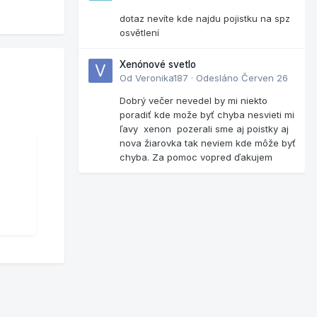
dotaz nevíte kde najdu pojistku na spz
osvětlení
Xenónové svetlo
Od
Veronika187
·
Odesláno
Červen 26
Dobrý večer nevedel by mi niekto
poradiť kde može byť chyba nesvieti mi
ľavy xenon pozerali sme aj poistky aj
nova žiarovka tak neviem kde môže byť
chyba. Za pomoc vopred ďakujem