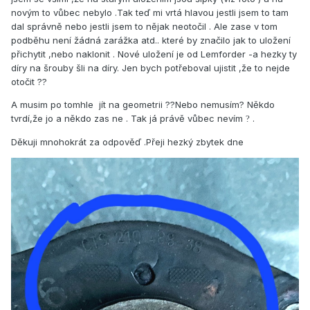
novým to vůbec nebylo .Tak teď mi vrtá hlavou jestli jsem to tam
dal správně nebo jestli jsem to nějak neotočil . Ale zase v tom
podběhu není žádná zarážka atd.. které by značilo jak to uložení
přichytit ,nebo naklonit . Nové uložení je od Lemforder -a hezky ty
díry na šrouby šli na díry. Jen bych potřeboval ujistit ,že to nejde
otočit ??
A musim po tomhle jít na geometrii ??Nebo nemusím? Někdo
tvrdí,že jo a někdo zas ne . Tak já právě vůbec nevím
.
?
Děkuji mnohokrát za odpověď .Přeji hezký zbytek dne