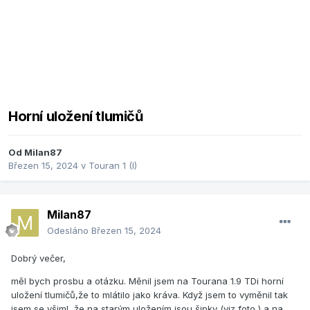
Horní uložení tlumičů
Od
Milan87
Březen 15, 2024
v
Touran 1 (I)
Milan87
Odesláno
Březen 15, 2024
Dobrý večer,
měl bych prosbu a otázku. Měnil jsem na Tourana 1.9 TDi horní
uložení tlumičů,že to mlátilo jako kráva. Když jsem to vyměnil tak
jsem se všiml ,že na starým uložením jsou šipky (viz foto ) a na