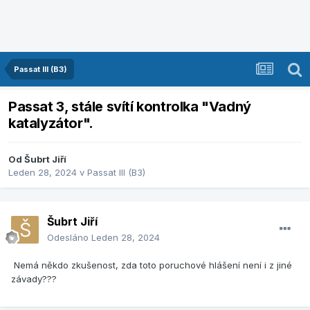
Passat III (B3)
Passat 3, stále svítí kontrolka "Vadný
katalyzátor".
Od
Šubrt Jiří
Leden 28, 2024
v
Passat III (B3)
Šubrt Jiří
Odesláno
Leden 28, 2024
Nemá někdo zkušenost, zda toto poruchové hlášení není i z jiné
závady???