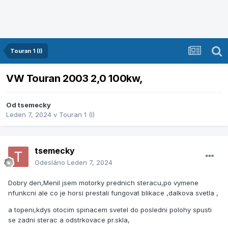
Touran 1 (I)
VW Touran 2003 2,0 100kw,
Od
tsemecky
Leden 7, 2024
v
Touran 1 (I)
tsemecky
Odesláno
Leden 7, 2024
Dobry den,Menil jsem motorky prednich steracu,po vymene
nfunkcni ale co je horsi prestali fungovat blikace ,dalkova svetla ,
a topeni,kdys otocim spinacem svetel do posledni polohy spusti
se zadni sterac a odstrkovace pr.skla,