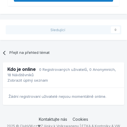
Sledující
0
Přejít na přehled témat
Kdo je online
0 Registrovaných uživatelů
, 0 Anonymních,
18 Návštěvníků
Zobrazit úplný seznam
Žádní registrovaní uživatelé nejsou momentálně online.
Kontaktujte nás
Cookies
2025 © ClubVW.cz❤Z lásky k Volkswagenu | ETKA & Kontrolky & VW