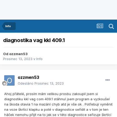
Info
diagnostika vag kkl 409.1
Od
ozzmen53
Prosinec 13, 2023
v
Info
ozzmen53
Odesláno
Prosinec 13, 2023
Ahoj přátelé, prosím mám velikou prosbu zakoupil jsem si
diagnostiku kkl vag com 409.1 stáhnul jsem program a vyzkoušel
na škoda otavia 1 na mazání chyb atd je vše ok . Potřebuji vyměnit
na voze škrtící klapku a poté v diagnostice seřídit a v tom je ten
háček nemohu přijít na to jak se v této diagnostice seřizuje škrtící