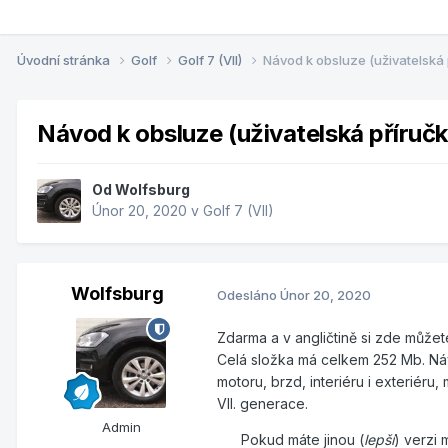
Úvodní stránka
Golf
Golf 7 (VII)
Návod k obsluze (uživatelská 
Návod k obsluze (uživatelská příruč
Od
Wolfsburg
Únor 20, 2020
v
Golf 7 (VII)
Wolfsburg
Odesláno
Únor 20, 2020
Zdarma a v angličtině si zde můžet
Celá složka má celkem 252 Mb. Náv
motoru, brzd, interiéru i exteriéru
VII. generace.
Admin
Pokud máte jinou (
lepší
) verzi 