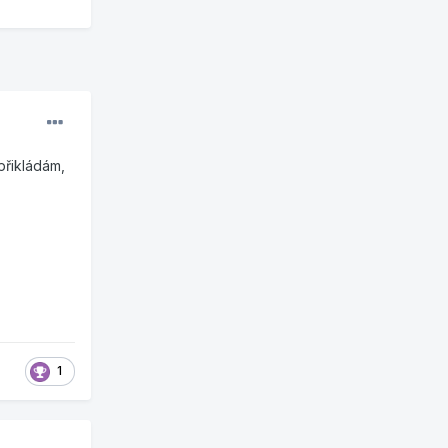
přikládám,
1