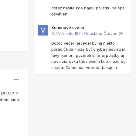
dotaz nevíte kde najdu pojistku na spz
osvětlení
Xenónové svetlo
Od
Veronika187
·
Odesláno
Červen 26
Dobrý večer nevedel by mi niekto
poradiť kde može byť chyba nesvieti mi
ľavy xenon pozerali sme aj poistky aj
nova žiarovka tak neviem kde môže byť
chyba. Za pomoc vopred ďakujem
u pouze v
ohem více.