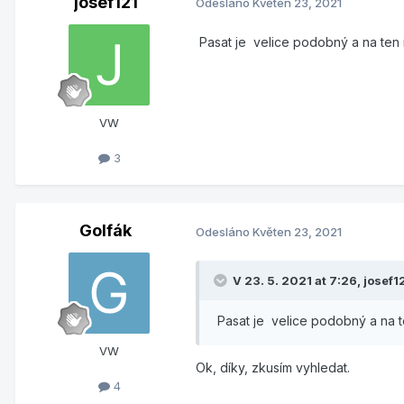
josef121
Odesláno
Květen 23, 2021
Pasat je velice podobný a na ten 
VW
3
Golfák
Odesláno
Květen 23, 2021
V 23. 5. 2021 at 7:26,
josef1
Pasat je velice podobný a na t
VW
Ok, díky, zkusím vyhledat.
4