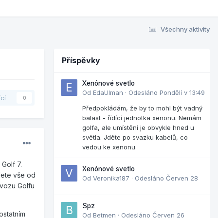
Všechny aktivity
Příspěvky
Xenónové svetlo
Od
EdaUlman
·
Odesláno
Pondělí v 13:49
ící
0
Předpokládám, že by to mohl být vadný
balast - řídící jednotka xenonu. Nemám
golfa, ale umístění je obvykle hned u
světla. Jděte po svazku kabelů, co
vedou ke xenonu.
Golf 7.
Xenónové svetlo
dete vše od
Od
Veronika187
·
Odesláno
Červen 28
ovozu Golfu
Spz
ostatním
Od
Betmen
·
Odesláno
Červen 26