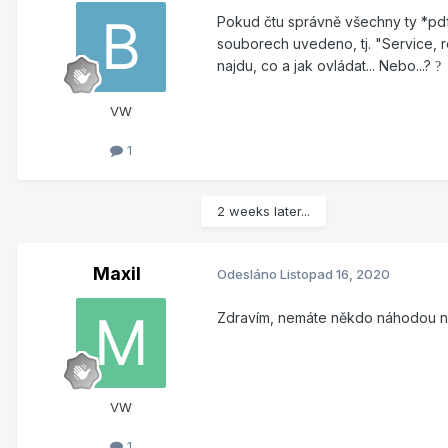
Pokud čtu správně všechny ty *pdf 
souborech uvedeno, tj. "Service, re
najdu, co a jak ovládat... Nebo...?
?
VW
1
2 weeks later...
Maxil
Odesláno
Listopad 16, 2020
Zdravím, nemáte někdo náhodou náv
VW
1