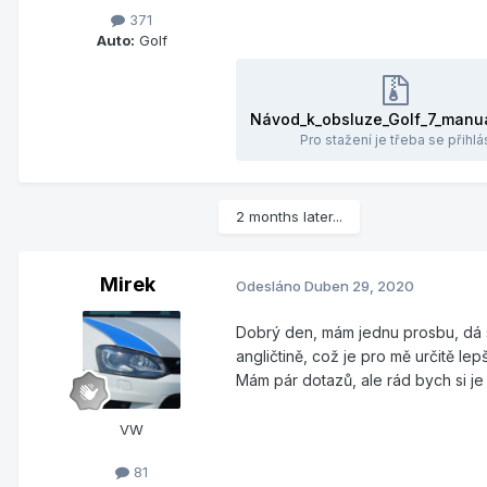
371
Auto:
Golf
Pro stažení je třeba se přihlás
2 months later...
Mirek
Odesláno
Duben 29, 2020
Dobrý den, mám jednu prosbu, dá 
angličtině, což je pro mě určitě l
Mám pár dotazů, ale rád bych si je
VW
81