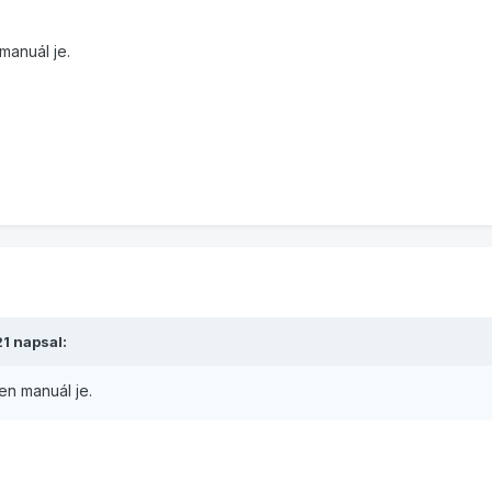
manuál je.
21
napsal:
en manuál je.