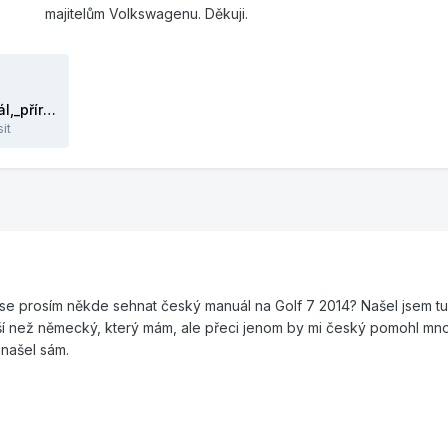
majitelům Volkswagenu. Děkuji.
Návod_k_obsluze_Golf_7_manuál,_příručka.zip
it
se prosím někde sehnat český manuál na Golf 7 2014? Našel jsem t
epší než německý, který mám, ale přeci jenom by mi český pomohl mn
 našel sám.