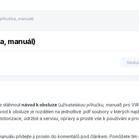
příručka, manuál)
ka, manuál)
Sleduj
e stáhnout
návod k obsluze
(
uživatelskou příručku, manuál
) pro VW 
od k obsluze je rozdělen na jednotlivé .pdf soubory v kterých naj
, motorizace, údržbě a servisu, opravy a prostě vše k používání a pr
manuálu přidejte ji prosím do komentářů pod článkem. Pomůžete tím 