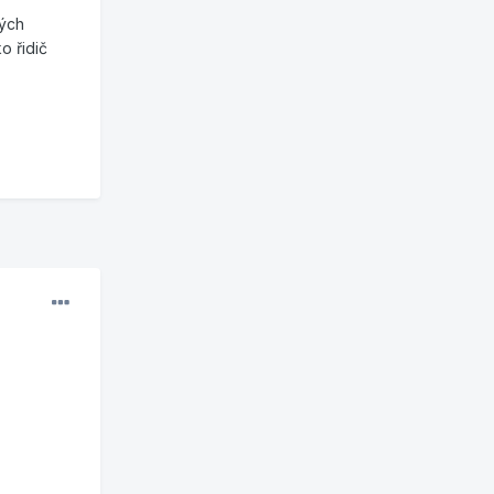
vých
o řidič