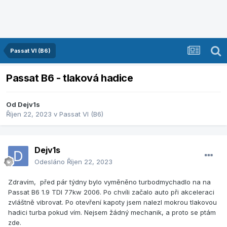
Passat VI (B6)
Passat B6 - tlaková hadice
Od
Dejv1s
Říjen 22, 2023
v
Passat VI (B6)
Dejv1s
Odesláno
Říjen 22, 2023
Zdravím, před pár týdny bylo vyměněno turbodmychadlo na na
Passat B6 1.9 TDI 77kw 2006. Po chvíli začalo auto při akceleraci
zvláštně vibrovat. Po otevření kapoty jsem nalezl mokrou tlakovou
hadici turba pokud vím. Nejsem žádný mechanik, a proto se ptám
zde.