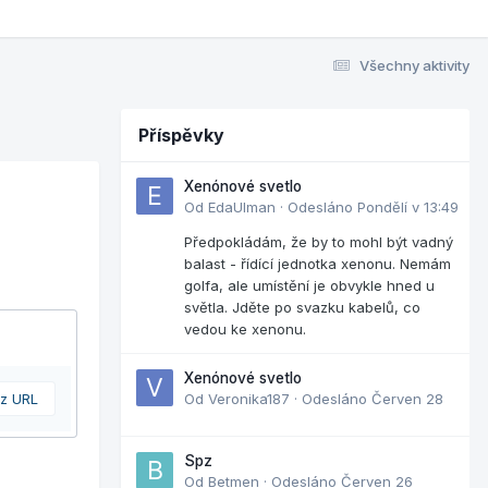
Všechny aktivity
Příspěvky
Xenónové svetlo
Od
EdaUlman
·
Odesláno
Pondělí v 13:49
Předpokládám, že by to mohl být vadný
balast - řídící jednotka xenonu. Nemám
golfa, ale umístění je obvykle hned u
světla. Jděte po svazku kabelů, co
vedou ke xenonu.
Xenónové svetlo
 z URL
Od
Veronika187
·
Odesláno
Červen 28
Spz
Od
Betmen
·
Odesláno
Červen 26