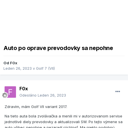
Auto po oprave prevodovky sa nepohne
Od
F0x
Leden 26, 2023
v
Golf 7 (VII)
F0x
Odesláno
Leden 26, 2023
Zdravím, mám Golf VII variant 2017.
Na tieto auta bola zvolávačka a menili mi v autorizovanom servise
jednotlivé diely prevodovky a aktualizovali SW. Po tejto výmene sa
auto vôbec nepohne a nezaradí rýchlosť. Ma niekto podobnú