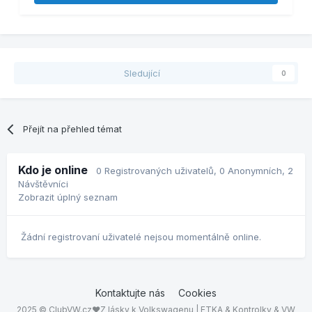
Sledující
0
Přejít na přehled témat
Kdo je online
0 Registrovaných uživatelů
, 0 Anonymních, 2
Návštěvníci
Zobrazit úplný seznam
Žádní registrovaní uživatelé nejsou momentálně online.
Kontaktujte nás
Cookies
2025 © ClubVW.cz❤Z lásky k Volkswagenu | ETKA & Kontrolky & VW