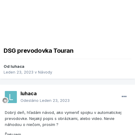
DSG prevodovka Touran
Od
luhaca
Leden 23, 2023
v
Návody
luhaca
Odesláno
Leden 23, 2023
Dobrý deň, hľadám návod, ako vymeniť spojku v automatickej
prevodovke. Nejaký popis s obrázkami, alebo video. Nevie
náhodou o niečom, prosím ?
Ďakujem.