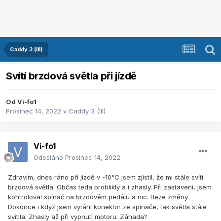
Caddy 3 (III)
Svítí brzdová světla při jízdě
Od
Vi-fo1
Prosinec 14, 2022
v
Caddy 3 (III)
Vi-fo1
Odesláno
Prosinec 14, 2022
Zdravím, dnes ráno při jízdě v -10°C jsem zjistil, že mi stále svítí
brzdová světla. Občas teda problikly a i zhasly. Při zastavení, jsem
kontroloval spínač na brzdovém pedálu a nic. Beze změny.
Dokonce i když jsem vytáhl konektor ze spínače, tak světla stále
svítila. Zhasly až při vypnutí motoru. Záhada?