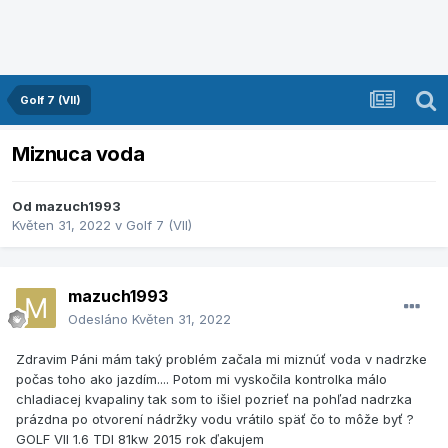
Golf 7 (VII)
Miznuca voda
Od
mazuch1993
Květen 31, 2022
v
Golf 7 (VII)
mazuch1993
Odesláno
Květen 31, 2022
Zdravim Páni mám taký problém začala mi miznúť voda v nadrzke
počas toho ako jazdím.... Potom mi vyskočila kontrolka málo
chladiacej kvapaliny tak som to išiel pozrieť na pohľad nadrzka
prázdna po otvorení nádržky vodu vrátilo späť čo to môže byť ?
GOLF VII 1.6 TDI 81kw 2015 rok ďakujem