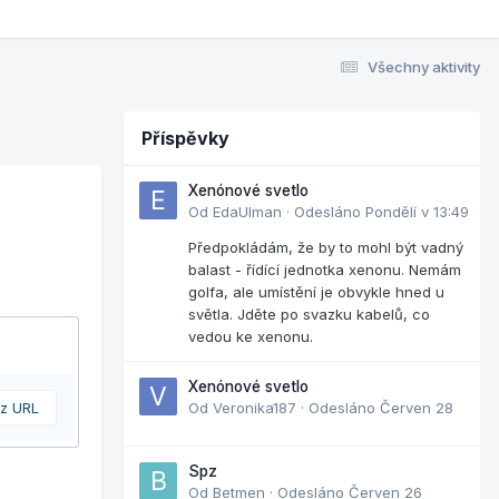
Všechny aktivity
Příspěvky
Xenónové svetlo
Od
EdaUlman
·
Odesláno
Pondělí v 13:49
Předpokládám, že by to mohl být vadný
balast - řídící jednotka xenonu. Nemám
golfa, ale umístění je obvykle hned u
světla. Jděte po svazku kabelů, co
vedou ke xenonu.
Xenónové svetlo
 z URL
Od
Veronika187
·
Odesláno
Červen 28
Spz
Od
Betmen
·
Odesláno
Červen 26