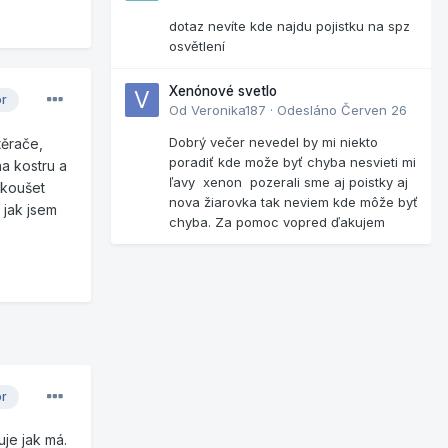
dotaz nevíte kde najdu pojistku na spz
osvětlení
Xenónové svetlo
or
Od
Veronika187
·
Odesláno
Červen 26
Dobrý večer nevedel by mi niekto
těrače,
poradiť kde može byť chyba nesvieti mi
na kostru a
ľavy xenon pozerali sme aj poistky aj
zkoušet
nova žiarovka tak neviem kde môže byť
 jak jsem
chyba. Za pomoc vopred ďakujem
or
uje jak má.