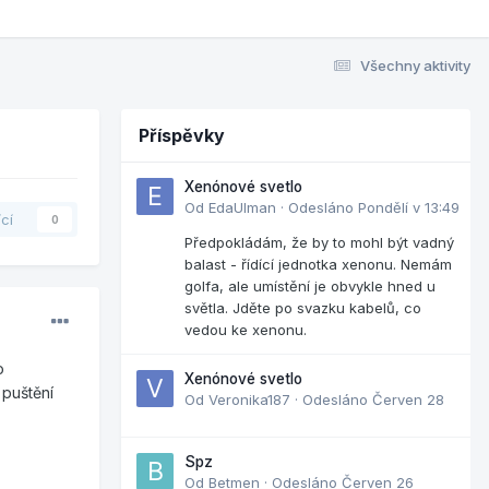
Všechny aktivity
Příspěvky
Xenónové svetlo
Od
EdaUlman
·
Odesláno
Pondělí v 13:49
ící
0
Předpokládám, že by to mohl být vadný
balast - řídící jednotka xenonu. Nemám
golfa, ale umístění je obvykle hned u
světla. Jděte po svazku kabelů, co
vedou ke xenonu.
o
Xenónové svetlo
puštění
Od
Veronika187
·
Odesláno
Červen 28
Spz
Od
Betmen
·
Odesláno
Červen 26