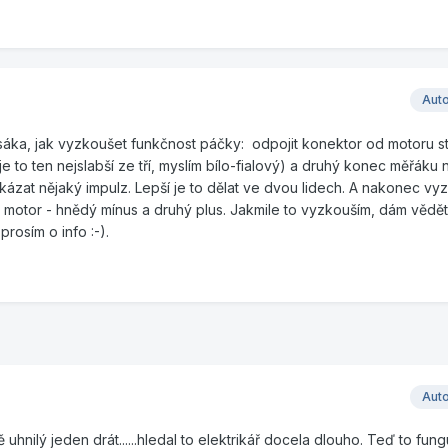
Aut
áka, jak vyzkoušet funkčnost páčky: odpojit konektor od motoru s
je to ten nejslabší ze tří, myslím bílo-fialový) a druhý konec měřáku 
kázat nějaký impulz. Lepší je to dělat ve dvou lidech. A nakonec vy
na motor - hnědý mínus a druhý plus. Jakmile to vyzkouším, dám vědět
 prosím o info
:-).
Aut
ě uhnilý jeden drát......hledal to elektrikář docela dlouho. Teď to fung