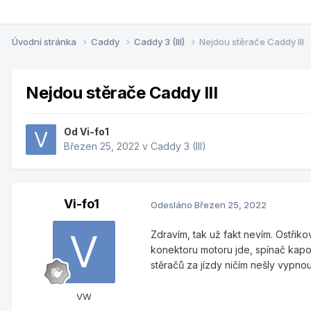
Úvodní stránka
Caddy
Caddy 3 (III)
Nejdou stěrače Caddy III
Nejdou stěrače Caddy III
Od
Vi-fo1
Březen 25, 2022
v
Caddy 3 (III)
Vi-fo1
Odesláno
Březen 25, 2022
Zdravím, tak už fakt nevím. Ostřiko
konektoru motoru jde, spínač kap
stěračů za jízdy ničím nešly vypno
VW