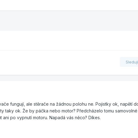
Sleduj
vače fungují, ale stěrače na žádnou polohu ne. Pojistky ok, napětí d
oty taky ok. Že by páčka nebo motor? Předcházelo tomu samovolné 
ut ani po vypnutí motoru. Napadá vás něco? Díkes.