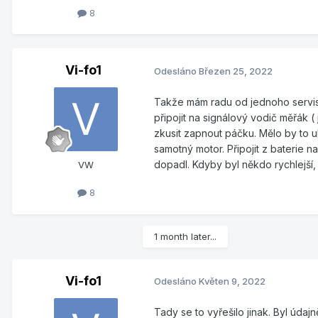
8
Vi-fo1
Odesláno
Březen 25, 2022
Takže mám radu od jednoho servis
připojit na signálový vodič měřák ( 
zkusit zapnout páčku. Mělo by to u
samotný motor. Připojit z baterie 
dopadl. Kdyby byl někdo rychlejší,
VW
8
1 month later...
Vi-fo1
Odesláno
Květen 9, 2022
Tady se to vyřešilo jinak. Byl údajn