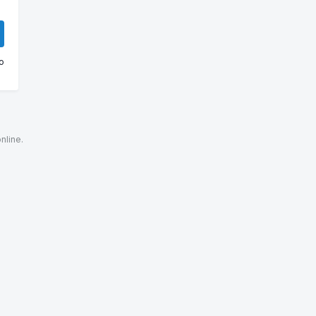
o
nline.