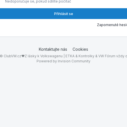
Nedoporučuje se, pokud sdílíte počítač
Přihlásit se
Zapomenuté hesl
Kontaktujte nás
Cookies
© ClubVW.cz❤Z lásky k Volkswagenu | ETKA & Kontrolky & VW Fórum vždy o
Powered by Invision Community