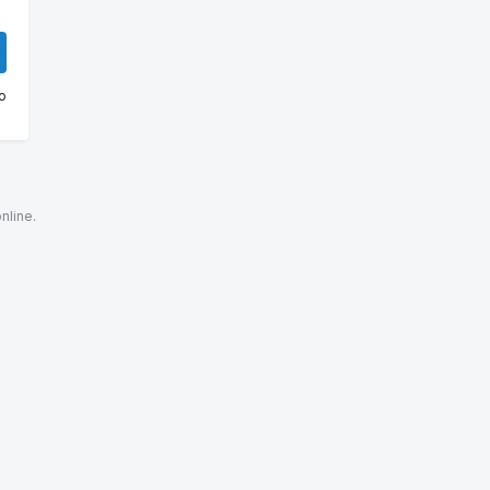
o
nline.