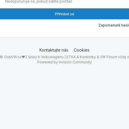
Nedoporučuje se, pokud sdílíte počítač
Přihlásit se
Zapomenuté hesl
Kontaktujte nás
Cookies
© ClubVW.cz❤Z lásky k Volkswagenu | ETKA & Kontrolky & VW Fórum vždy o
Powered by Invision Community