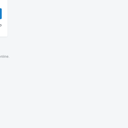
o
nline.