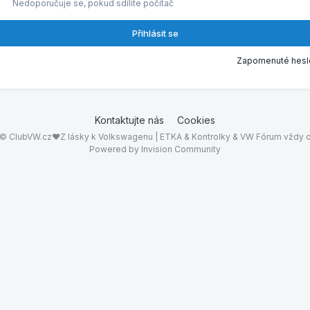
Nedoporučuje se, pokud sdílíte počítač
Přihlásit se
Zapomenuté hesl
Kontaktujte nás
Cookies
© ClubVW.cz❤Z lásky k Volkswagenu | ETKA & Kontrolky & VW Fórum vždy o
Powered by Invision Community