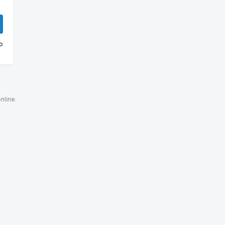
o
nline.