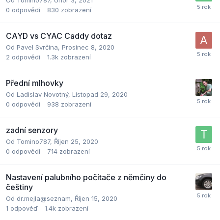
Od
Tomino787
,
Únor 3, 2021
0
odpovědí
830
zobrazení
CAYD vs CYAC Caddy dotaz
Od
Pavel Svrčina
,
Prosinec 8, 2020
2
odpovědi
1.3k
zobrazení
Přední mlhovky
Od
Ladislav Novotný
,
Listopad 29, 2020
0
odpovědí
938
zobrazení
zadní senzory
Od
Tomino787
,
Říjen 25, 2020
0
odpovědí
714
zobrazení
Nastavení palubního počítače z němčiny do
češtiny
Od
dr.mejla@seznam
,
Říjen 15, 2020
1
odpověď
1.4k
zobrazení