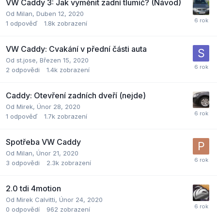
VW Caddy 3: Jak vyměnit zadní tlumič? (Návod)
Od
Milan
,
Duben 12, 2020
1
odpověď
1.8k
zobrazení
VW Caddy: Cvakání v přední části auta
Od
st.jose
,
Březen 15, 2020
2
odpovědi
1.4k
zobrazení
Caddy: Otevření zadních dveří (nejde)
Od
Mirek
,
Únor 28, 2020
1
odpověď
1.7k
zobrazení
Spotřeba VW Caddy
Od
Milan
,
Únor 21, 2020
3
odpovědi
2.3k
zobrazení
2.0 tdi 4motion
Od
Mirek Calvitti
,
Únor 24, 2020
0
odpovědí
962
zobrazení