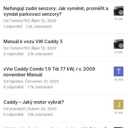
Nefungují zadní senzory: Jak vyměnit, proměřit a
vyndat parkovací senzory?
Od
Tomino787
,
Říjen 12, 2020
1
odpověď
1.2k
zobrazení
Manuál k vozu VW Caddy 3
Od
Tomino787
,
Říjen 12, 2020
2
odpovědi
2.1k
zobrazení
vVw Caddy Combi 1.9 Tdi 77 kW, r.v. 2009
november Manuál
Od
tapsika
,
Červenec 21, 2020
0
odpovědí
1.7k
zobrazení
Caddy – Jaký motor vybrat?
Od
jiranek01
,
Duben 29, 2020
0
odpovědí
1.6k
zobrazení