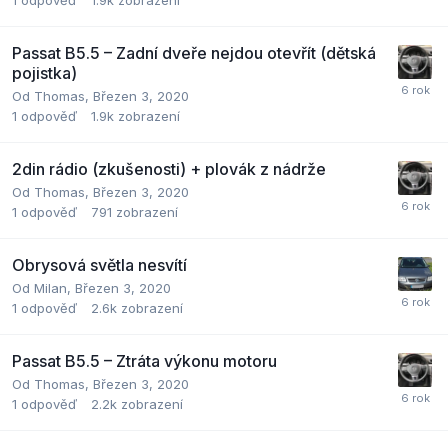
1
odpověď
1.9k
zobrazení
Passat B5.5 – Zadní dveře nejdou otevřít (dětská
pojistka)
Od
Thomas
,
Březen 3, 2020
1
odpověď
1.9k
zobrazení
2din rádio (zkušenosti) + plovák z nádrže
Od
Thomas
,
Březen 3, 2020
1
odpověď
791
zobrazení
Obrysová světla nesvítí
Od
Milan
,
Březen 3, 2020
1
odpověď
2.6k
zobrazení
Passat B5.5 – Ztráta výkonu motoru
Od
Thomas
,
Březen 3, 2020
1
odpověď
2.2k
zobrazení