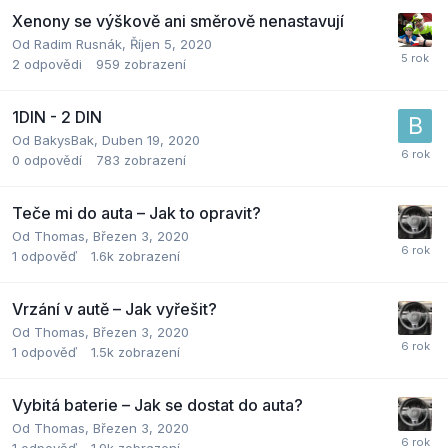
Xenony se výškově ani směrově nenastavují
Od
Radim Rusnák
,
Říjen 5, 2020
2
odpovědi
959
zobrazení
1DIN - 2 DIN
Od
BakysBak
,
Duben 19, 2020
0
odpovědí
783
zobrazení
Teče mi do auta – Jak to opravit?
Od
Thomas
,
Březen 3, 2020
1
odpověď
1.6k
zobrazení
Vrzání v autě – Jak vyřešit?
Od
Thomas
,
Březen 3, 2020
1
odpověď
1.5k
zobrazení
Vybitá baterie – Jak se dostat do auta?
Od
Thomas
,
Březen 3, 2020