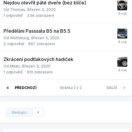
Nejdou otevřít páté dveře (bez klíče)
Od
Thomas
,
Březen 3, 2020
1
odpověď
3.5k
zobrazení
Předělání Passsata B5 na B5.5
Od
Wolfsburg
,
Březen 3, 2020
2
odpovědi
897
zobrazení
Zkrácení podtlakových hadiček
Od
Milan
,
Březen 3, 2020
1
odpověď
910
zobrazení
PŘEDCHOZÍ
Stránka 2 z 2
DALŠÍ
Sledující
0