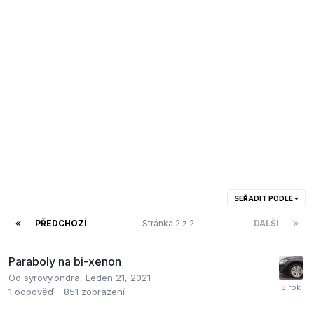
SEŘADIT PODLE
PŘEDCHOZÍ
Stránka 2 z 2
DALŠÍ
Paraboly na bi-xenon
Od
syrovy.ondra
,
Leden 21, 2021
1
odpověď
851
zobrazení